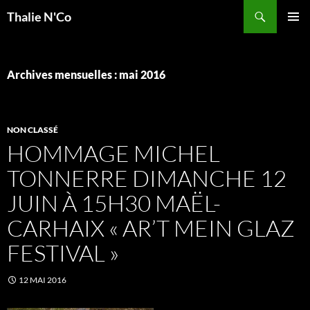
Recherche
Thalie N'Co
ALLER
MENU
AU
PRINCI
CONTENU
Archives mensuelles : mai 2016
NON CLASSÉ
HOMMAGE MICHEL
TONNERRE DIMANCHE 12
JUIN À 15H30 MAËL-
CARHAIX « AR’T MEIN GLAZ
FESTIVAL »
12 MAI 2016