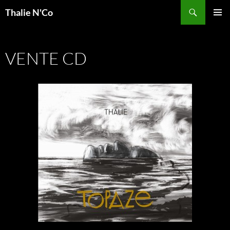
Recherche
Thalie N'Co
ALLER
MENU
AU
PRINCI
CONTENU
VENTE CD