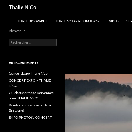
Recherche
Thalie N'Co
ALLER AU CONTENU
THALIE BIOGRAPHIE
THALIE N’CO – ALBUM TOPAZE
VIDEO
VE
Bienvenue
Rechercher :
ARTICLES RÉCENTS
Concert Expo Thalie N’co
CONCERT EXPO – THALIE
N’CO
Guichets fermés à Kervennec
pour THALIE N’CO
Rendez-vous au coeur de la
Bretagne!
EXPO PHOTOS / CONCERT