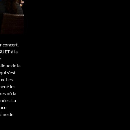
r concert.
GUET
à la
e
ique de la
qui s’est
ux. Les
mené les
res où la
nées. La
ance
aine de