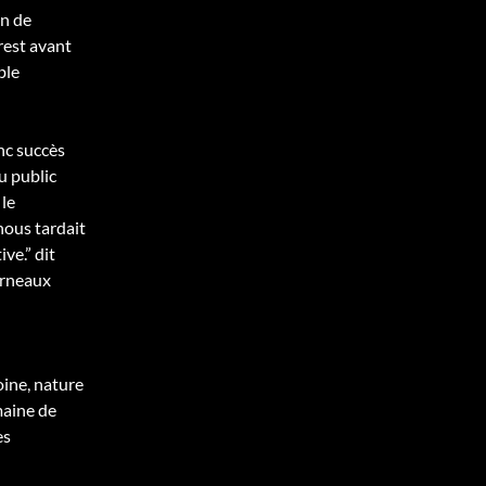
on de
rest avant
ble
nc succès
u public
 le
 nous tardait
ve.” dit
urneaux
moine, nature
maine de
es