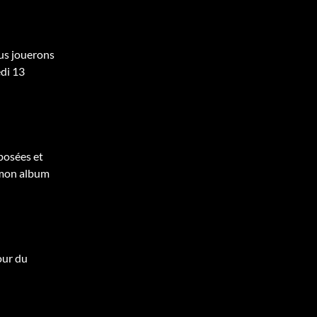
ous jouerons
edi 13
posées et
 mon album
our du