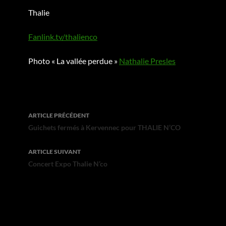
Thalie
Fanlink.tv/thalienco
Photo « La vallée perdue »
Nathalie Presles
Navigation
ARTICLE PRÉCÉDENT
des
Guichets fermés à Kervennec pour THALIE N’CO
articles
ARTICLE SUIVANT
Concert Expo Thalie N’co