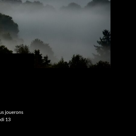
ous jouerons
edi 13