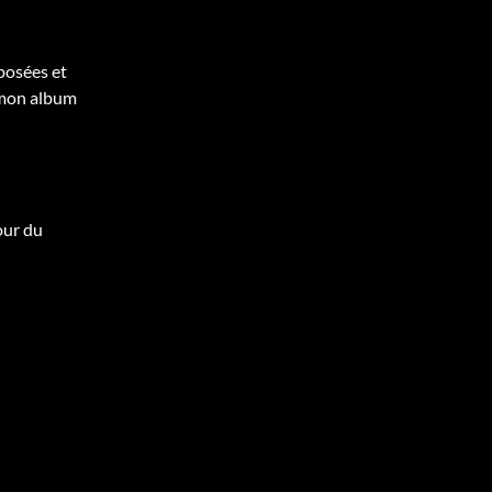
posées et
 mon album
our du