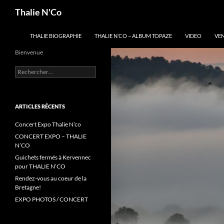
Recherche
Thalie N'Co
ALLER AU CONTENU
THALIE BIOGRAPHIE
THALIE N’CO – ALBUM TOPAZE
VIDEO
VE
Bienvenue
Rechercher :
ARTICLES RÉCENTS
Concert Expo Thalie N’co
CONCERT EXPO – THALIE
N’CO
Guichets fermés à Kervennec
pour THALIE N’CO
Rendez-vous au coeur de la
Bretagne!
EXPO PHOTOS / CONCERT