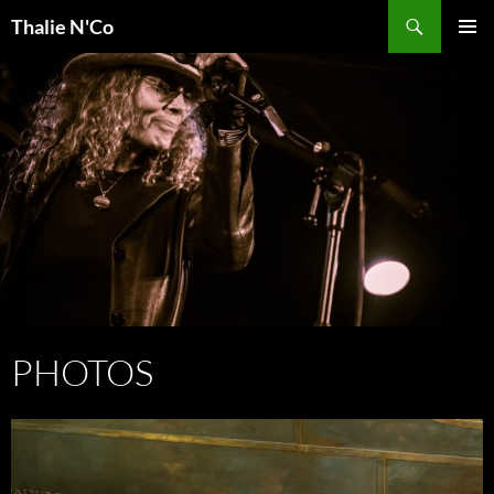
Recherche
Thalie N'Co
ALLER
MENU
AU
PRINCI
CONTENU
PHOTOS