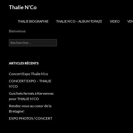
Recherche
Thalie N'Co
ALLER AU CONTENU
THALIE BIOGRAPHIE
THALIE N’CO – ALBUM TOPAZE
VIDEO
VE
Bienvenue
Rechercher :
ARTICLES RÉCENTS
Concert Expo Thalie N’co
CONCERT EXPO – THALIE
N’CO
Guichets fermés à Kervennec
pour THALIE N’CO
Rendez-vous au coeur de la
Bretagne!
EXPO PHOTOS / CONCERT