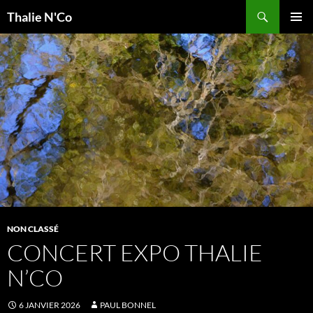
Recherche
Thalie N'Co
ALLER
MENU
AU
PRINCI
CONTENU
NON CLASSÉ
CONCERT EXPO THALIE
N’CO
6 JANVIER 2026
PAUL BONNEL