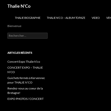
Recherche
Thalie N'Co
ALLER AU CONTENU
THALIE BIOGRAPHIE
THALIE N’CO – ALBUM TOPAZE
VIDEO
VE
Bienvenue
Rechercher :
ARTICLES RÉCENTS
Concert Expo Thalie N’co
CONCERT EXPO – THALIE
N’CO
Guichets fermés à Kervennec
pour THALIE N’CO
Rendez-vous au coeur de la
Bretagne!
EXPO PHOTOS / CONCERT