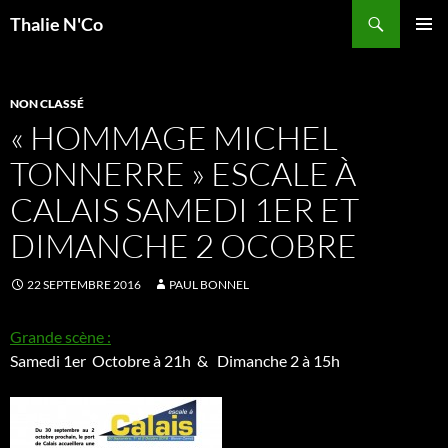
Recherche
Thalie N'Co
ALLER
MENU
AU
PRINCI
CONTENU
NON CLASSÉ
« HOMMAGE MICHEL
TONNERRE » ESCALE À
CALAIS SAMEDI 1ER ET
DIMANCHE 2 OCOBRE
22 SEPTEMBRE 2016
PAUL BONNEL
Grande scène :
Samedi 1er Octobre à 21h & Dimanche 2 à 15h