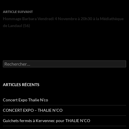
articles
ARTICLE SUIVANT
Hommage Barbara Vendredi 4 Novembre à 20h30 à la Médiathèque
de Landaul (56)
Rechercher :
ARTICLES RÉCENTS
Concert Expo Thalie N’co
CONCERT EXPO – THALIE N’CO
Guichets fermés à Kervennec pour THALIE N’CO